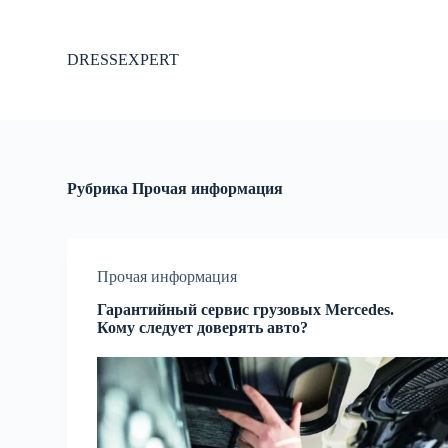
П
е
р
DRESSEXPERT
е
й
т
и
к
с
у
Рубрика
Прочая информация
т
и
Прочая информация
Гарантийный сервис грузовых Mercedes.
Кому следует доверять авто?