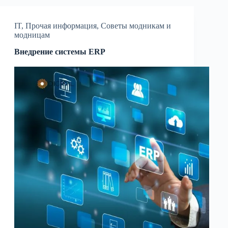
IT
,
Прочая информация
,
Советы модникам и
модницам
Внедрение системы ERP