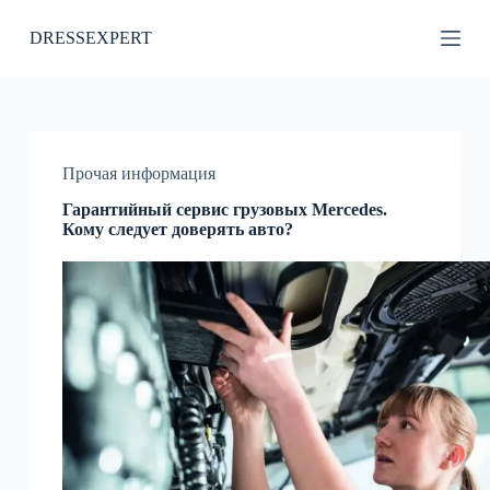
П
DRESSEXPERT
е
р
е
й
т
и
к
Прочая информация
с
у
Гарантийный сервис грузовых Mercedes.
т
Кому следует доверять авто?
и