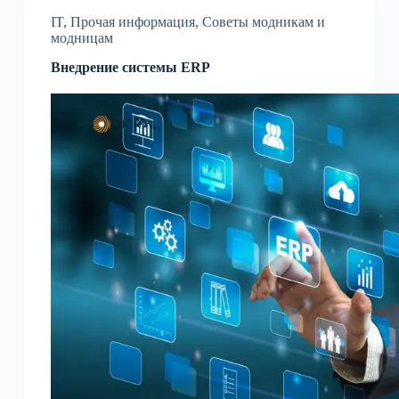
IT
,
Прочая информация
,
Советы модникам и
модницам
Внедрение системы ERP