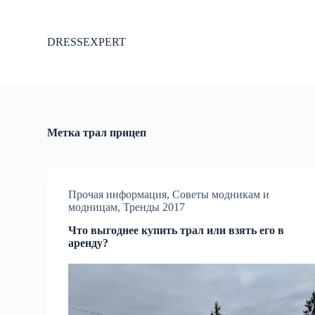
П
е
р
DRESSEXPERT
е
й
т
и
к
с
у
Метка
трал прицеп
т
и
Прочая информация
,
Советы модникам и
модницам
,
Тренды 2017
Что выгоднее купить трал или взять его в
аренду?