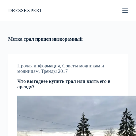
П
DRESSEXPERT
е
р
е
й
т
и
Метка
трал прицеп низкорамный
к
с
у
т
и
Прочая информация
,
Советы модникам и
модницам
,
Тренды 2017
Что выгоднее купить трал или взять его в
аренду?