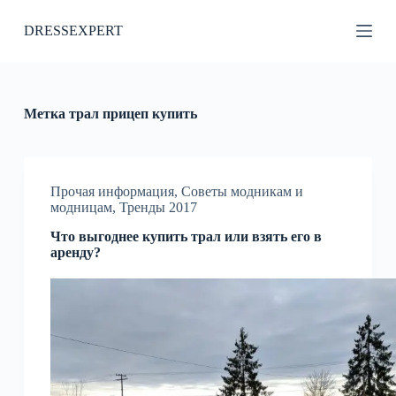
П
DRESSEXPERT
е
р
е
й
т
и
Метка
трал прицеп купить
к
с
у
т
и
Прочая информация
,
Советы модникам и
модницам
,
Тренды 2017
Что выгоднее купить трал или взять его в
аренду?