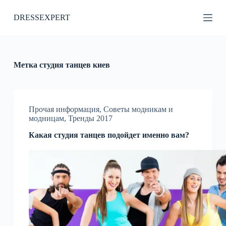
П
DRESSEXPERT
е
р
е
й
т
и
Метка
студия танцев киев
к
с
у
т
и
Прочая информация
,
Советы модникам и
модницам
,
Тренды 2017
Какая студия танцев подойдет именно вам?