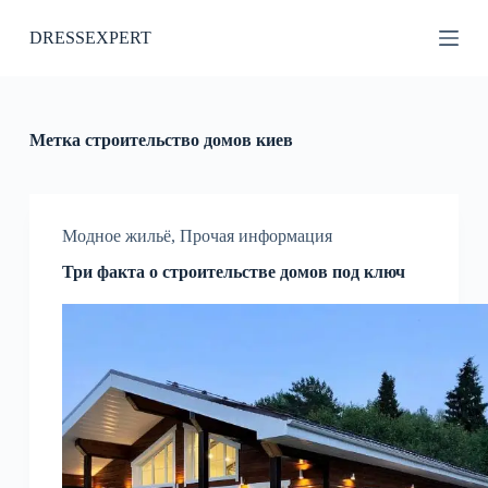
П
DRESSEXPERT
е
р
е
й
т
и
Метка
строительство домов киев
к
с
у
т
и
Модное жильё
,
Прочая информация
Три факта о строительстве домов под ключ