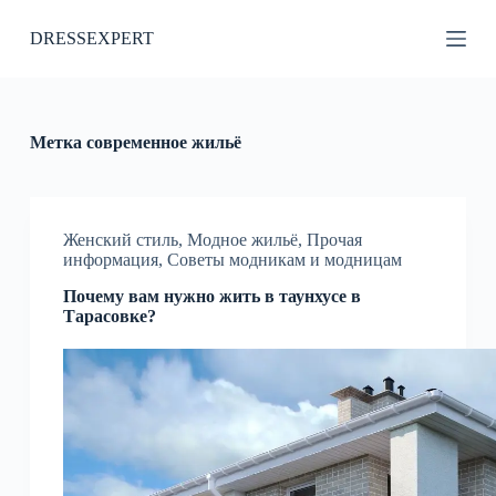
П
DRESSEXPERT
е
р
е
й
т
и
Метка
современное жильё
к
с
у
т
и
Женский стиль
,
Модное жильё
,
Прочая
информация
,
Советы модникам и модницам
Почему вам нужно жить в таунхусе в
Тарасовке?