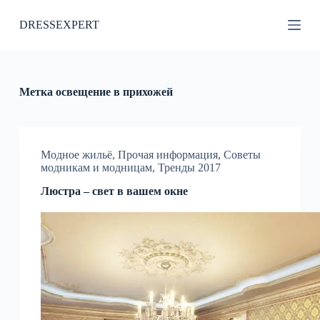
П
DRESSEXPERT
е
р
е
й
т
и
Метка
освещение в прихожей
к
с
у
т
и
Модное жильё
,
Прочая информация
,
Советы
модникам и модницам
,
Тренды 2017
Люстра – свет в вашем окне