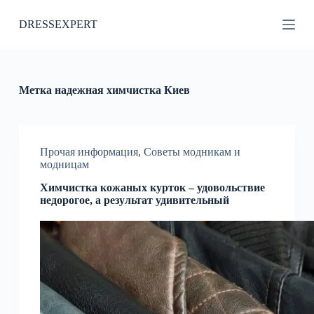
П
DRESSEXPERT
е
р
е
й
т
и
Метка
надежная химчистка Киев
к
с
у
т
и
Прочая информация
,
Советы модникам и
модницам
Химчистка кожаных курток – удовольствие
недорогое, а результат удивительный