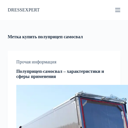
П
DRESSEXPERT
е
р
е
й
т
и
Метка
купить полуприцеп самосвал
к
с
у
т
и
Прочая информация
Полуприцеп-самосвал – характеристики и
сферы применения