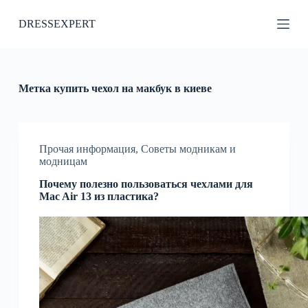
П
DRESSEXPERT
е
р
е
й
т
и
Метка
купить чехол на макбук в киеве
к
с
у
т
и
Прочая информация
,
Советы модникам и
модницам
Почему полезно пользоваться чехлами для
Mac Air 13 из пластика?