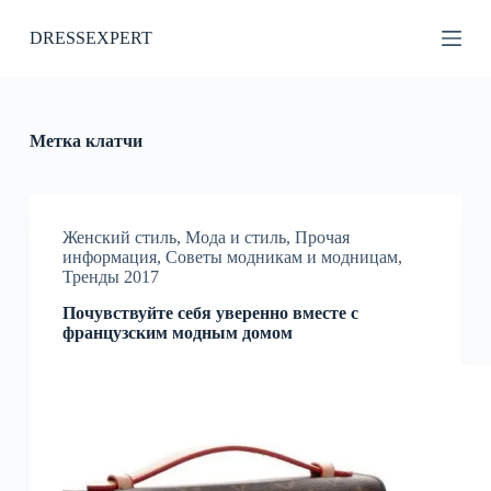
П
DRESSEXPERT
е
р
е
й
т
и
Метка
клатчи
к
с
у
т
и
Женский стиль
,
Мода и стиль
,
Прочая
информация
,
Советы модникам и модницам
,
Тренды 2017
Почувствуйте себя уверенно вместе с
французским модным домом