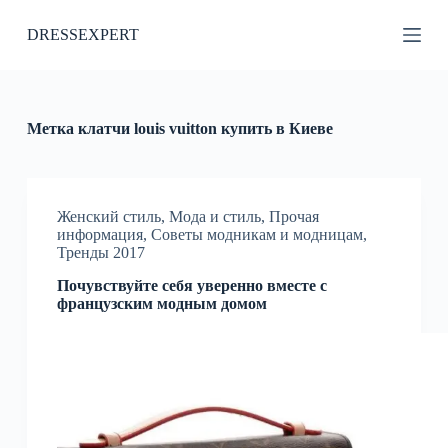
П
DRESSEXPERT
е
р
е
й
т
и
Метка
клатчи louis vuitton купить в Киеве
к
с
у
т
и
Женский стиль
,
Мода и стиль
,
Прочая
информация
,
Советы модникам и модницам
,
Тренды 2017
Почувствуйте себя уверенно вместе с
французским модным домом