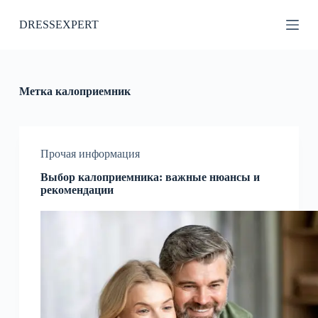
П
DRESSEXPERT
е
р
е
й
т
и
Метка
калоприемник
к
с
у
т
и
Прочая информация
Выбор калоприемника: важные нюансы и
рекомендации