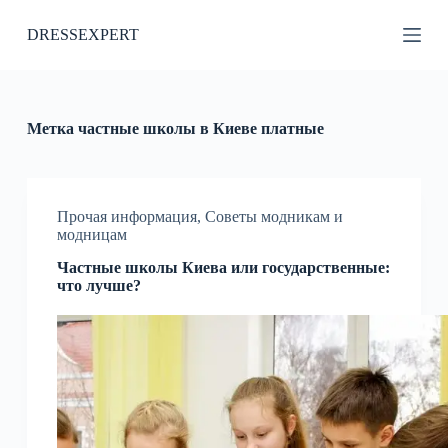
П
DRESSEXPERT
е
р
е
й
т
и
Метка
частные школы в Киеве платные
к
с
у
т
и
Прочая информация
,
Советы модникам и
модницам
Частные школы Киева или государственные:
что лучше?