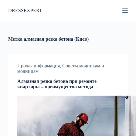
П
DRESSEXPERT
е
р
е
й
т
и
Метка
алмазная резка бетона (Киев)
к
с
у
т
и
Прочая информация
,
Советы модникам и
модницам
Алмазная резка бетона при ремонте
квартиры – преимущества метода