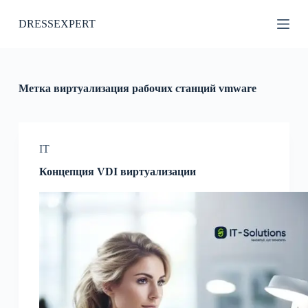
П
DRESSEXPERT
е
р
е
й
т
и
Метка
виртуализация рабочих станций vmware
к
с
у
т
и
IT
Концепция VDI виртуализации