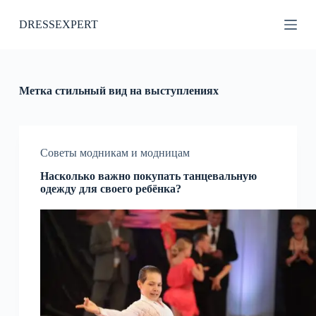
П
DRESSEXPERT
е
р
е
й
т
и
Метка
стильный вид на выступлениях
к
с
у
т
и
Советы модникам и модницам
Насколько важно покупать танцевальную
одежду для своего ребёнка?