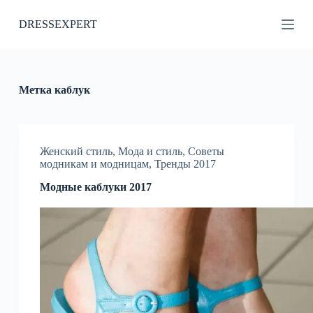
П
DRESSEXPERT
е
р
е
й
т
и
Метка
каблук
к
с
у
т
и
Женский стиль
,
Мода и стиль
,
Советы
модникам и модницам
,
Тренды 2017
Модные каблуки 2017