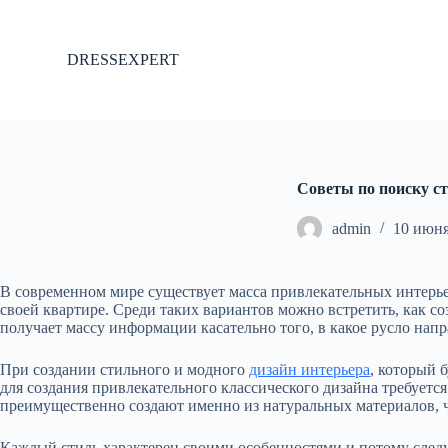
П
е
р
DRESSEXPERT
е
й
т
и
к
с
у
Советы по поиску с
т
и
admin
10 июня
В современном мире существует масса привлекательных интерье
своей квартире.
Среди таких вариантов можно встретить, как со
получает массу информации касательно того, в какое русло нап
При создании стильного и модного
дизайн интерьера
, который 
для создания привлекательного классического дизайна требуется
преимущественно создают именно из натуральных материалов, 
Каждый стиль характерен своими особенностями и потому следу