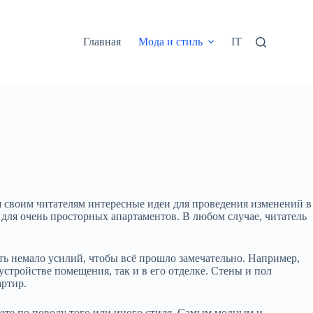
Главная
Мода и стиль
IT
я своим читателям интересные идеи для проведения изменений в
для очень просторных апартаментов. В любом случае, читатель
ть немало усилий, чтобы всё прошло замечательно. Например,
устройстве помещения, так и в его отделке. Стены и пол
артир.
нете по поводу того или иного стиля. Самым модным и