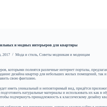
тильных и модных интерьеров для квартиры
, 2017
Мода и стиль
,
Советы модникам и модницам
ров, которыми полнятся различные интернет порталы, предлага
здание дизайна квартир для небольших жилых помещений, так и 
равить свою фантазию.
будет иметь уникальный и неповторимый вид, придётся приложи
 подготовить натуральные материалы и использовать их как в об
чтобы подчеркнуть принадлежность к классическому дизайну кв
ет соблюдать все рекомендации, которые удастся найти в интер